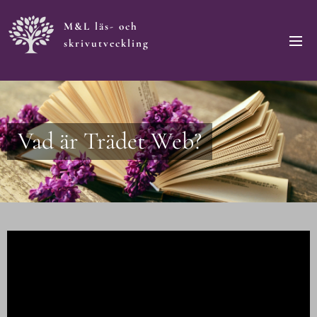
M&L läs- och
skrivutveckling
Vad är Trädet Web?