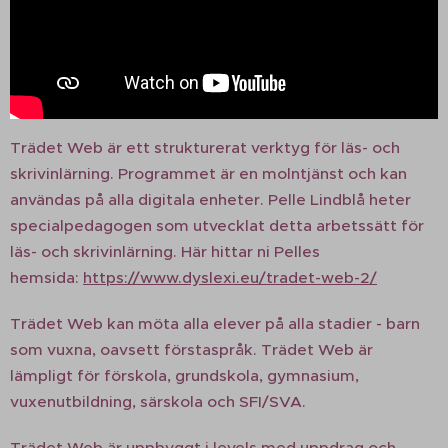
Trädet Web är ett strukturerat verktyg för läs- och
skrivinlärning. Programmet är en molntjänst och kan
användas på alla digitala enheter. Pelle Lindblå heter
specialpedagogen som utvecklat detta arbetssätt för
läs- och skrivinlärning. Här hittar ni Pelles
hemsida:
https://www.dyslexi.eu/tradet-web-2/
Trädet Web kan möta alla elever på alla stadier - barn
som vuxna, oavsett förstaspråk. Trädet Web är
lämpligt för förskola, grundskola, gymnasium,
vuxenutbildning, särskola och SFI/SVA.
Trädet Web är uppbyggt i levels med uppdrag och