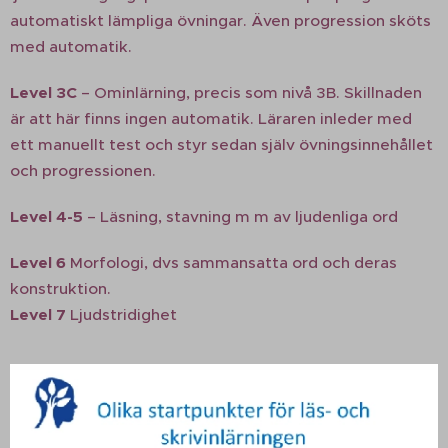
automatiskt lämpliga övningar. Även progression sköts
med automatik.
Level 3C
– Ominlärning, precis som nivå 3B. Skillnaden
är att här finns ingen automatik. Läraren inleder med
ett manuellt test och styr sedan själv övningsinnehållet
och progressionen.
Level 4-5
– Läsning, stavning m m av ljudenliga ord
Level 6
Morfologi, dvs sammansatta ord och deras
konstruktion.
Level 7
Ljudstridighet