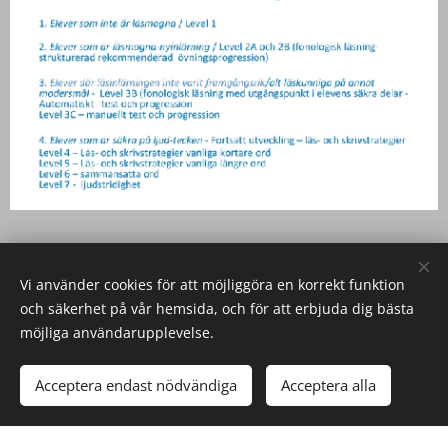
Vi använder cookies för att möjliggöra en korrekt funktion
och säkerhet på vår hemsida, och för att erbjuda dig bästa
möjliga användarupplevelse.
Välkommen till vår hemsida där vi i samarbete med Lindblå Läs-
och skrivutveckling berättar om det fantastiska programmet
Trädet Web
Acceptera endast nödvändiga
Acceptera alla
Skapad med
Webnode
Cookies